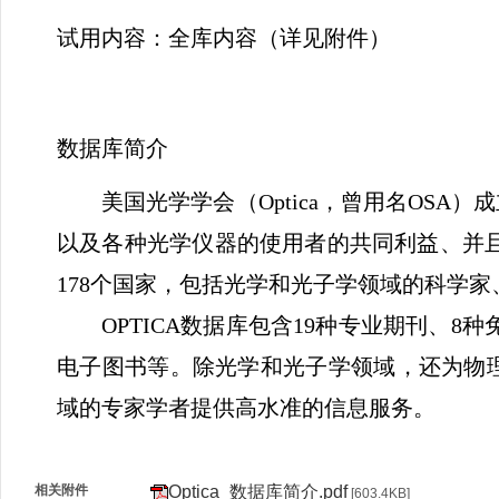
试用内容
：
全库内容（详见附件）
数据库简介
美国光学学会（
Optica
，曾用名
OSA
）成
以及各种光学仪器的使用者的共同利益、并
178
个国家，包括光学和光子学领域的科学家
OPTICA
数据库包含
19
种专业期刊、
8
种
电子图书等。除光学和光子学领域，还为物
域的专家学者提供高水准的信息服务。
相关附件
Optica_数据库简介.pdf
[603.4KB]