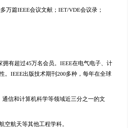
0
多万篇
IEEE
会议文献；
IET/VDE
会议录；
家拥有超过
45
万名会员。
IEEE
在电气电子、计
性。
IEEE
出版技术期刊
200
多种，每年在全球
、通信和计算机科学等领域近三分之一的文
航空航天等其他工程学科。