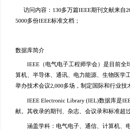
访问
内容：
130
多万篇
IEEE
期刊文献来自
2
5000
多份
IEEE
标准文档；
数据库简介
IEEE
（电气电子工程师学会）是目前全
算机、半导体、通讯、电力能源、生物医学
举办技术会议
2,000
多场，制定国际和行业技
IEEE Electronic Library (IEL)
数据库是
IE
献。其收录的期刊、杂志、会议录和标准超
涵盖学科：电气电子、通信、计算机、